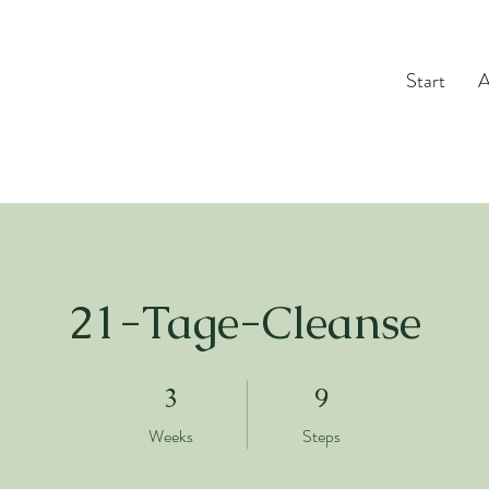
Start
A
21-Tage-Cleanse
3 Weeks
9 Steps
3
9
Weeks
Steps