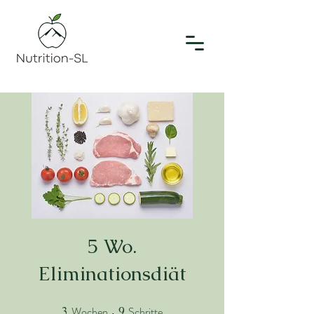
5 Wo.
Eliminationsdiät
Wochen
Schritte
3
3 Wochen
9
9 Schritte