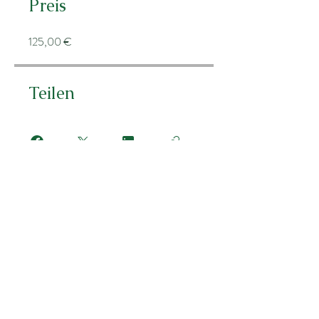
Preis
125,00 €
Teilen
Teilnehmen
Sacha van Luyk
Ernährungswissenschaftlerin